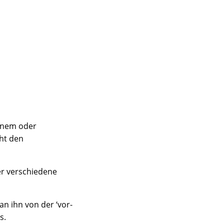

einem oder
eht den
r verschiedene
an ihn von der ‘vor-
s.