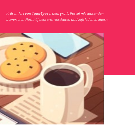
Präsentiert von
TutorSpace
, dem gratis Portal mit tausenden
bewerteten Nachhilfelehrern, -instituten und zufriedenen Eltern.