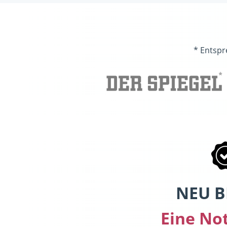
* Entspr
NEU B
Eine No