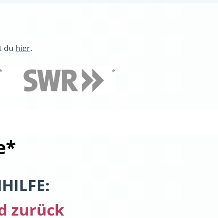
t du
hier
.
e*
HILFE:
d zurück