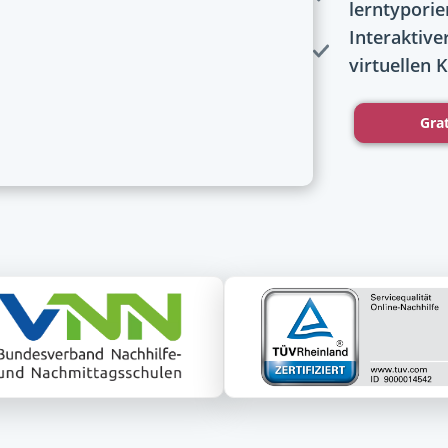
lerntyporie
Interaktive
virtuellen
Gra