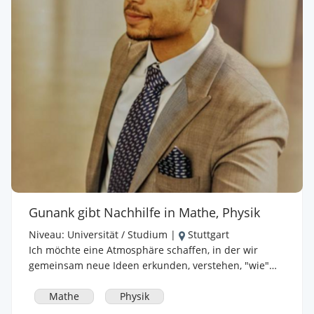
mir gerne für weitere Informationen und lasst uns
einen ersten Termin ausmachen! Preisinfo: 15,00 -
17,00 € / 45 min
Gunank gibt Nachhilfe in Mathe, Physik
Niveau:
Universität / Studium
|
Stuttgart
Ich möchte eine Atmosphäre schaffen, in der wir
gemeinsam neue Ideen erkunden, verstehen, "wie"
und "warum" etwas funktioniert, und so viele Fragen
wie möglich stellen, um tief in die Theorie
Mathe
Physik
einzutauchen. Mit der Zeit habe ich erkannt, dass ich