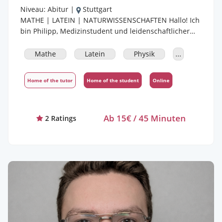
Niveau:
Abitur
|
Stuttgart
MATHE | LATEIN | NATURWISSENSCHAFTEN Hallo! Ich
bin Philipp, Medizinstudent und leidenschaftlicher
Nachhilfelehrer. Seit mittlerweile 5 Jahren unterstütze
ich Schüler dabei, ihre Ziele zu erreichen – von
Mathe
Latein
Physik
...
soliden Grundlagen in der Unterstufe bis hin zur
gezielten Vorbereitung auf die Mittlere Reife und das
Home of the tutor
Home of the student
Online
Abitur. Mein Ansatz: Individuell & Zielorientiert - Ich
erstelle Materialien und Methoden, die individuell auf
den aktuellen Unterricht zugeschnitten sind. - Alles
Ab 15€ / 45 Minuten
orientiert sich am IQB-Standard und dem
2 Ratings
Bildungsplan des Kultusministeriums. - Wir schließen
möglichst frühzeitig Wissenslücken, und
beabsichtigen ein stabiles Fundament auf und folgen
dem aktuellen Schulstoff, um langfristigen Erfolg zu
sichern. - Durch die Simulation von
Übungsklassenarbeiten zum Selbstbearbeiten
gewöhnen wir uns an Stresssituationen und stellen
sicher, dass der Tag der Prüfung mit weniger
Herzfrequenzerhöhung verbunden ist. Ich bin