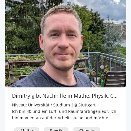
Nachhilfe von der Grundschule bis hin zum Abitur an.
Auch beim Studium kann ich in beispielsweise in
Mechanik, Technischem Zeichnen oder Konstruktion
Nachhilfe anbieten. Für die jeweiligen
Nachhilfestunden treffen wir uns bei dir zuhause, in
der Schule oder einem anderen Platz eurer Wahl. Ich
freue mich darauf euch und eure Noten auf ein neues
Level zu bringen! Bei Interesse meldet euch gerne:
Mail: malte.schuck@gmail.com TEL.: 01624971634 Für
die Anfahrt außerhalb von Kornwestheim berechne
ich 40ct den Kilometer, mindestens jedoch 2,50€
Dimitry gibt Nachhilfe in Mathe, Physik, Chemie
Niveau:
Universität / Studium
|
Stuttgart
Ich bin 40 und ein Luft- und Raumfahrtingenieur. Ich
bin momentan auf der Arbeitssuche und möchte
deshalb nebenbei durch das Vermitteln des
Schulwissens in den technischen Fächer mich
Mathe
Physik
Chemie