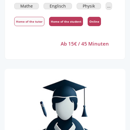
Engineering in Uni Studiert
Mathe
Englisch
Physik
...
Home of the tutor
Home of the student
Online
Ab 15€ / 45 Minuten