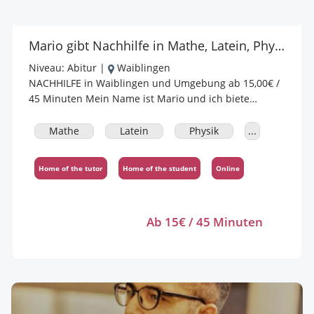
Mario gibt Nachhilfe in Mathe, Latein, Physik, Chemie, Englisch
Niveau:
Abitur
|
Waiblingen
NACHHILFE in Waiblingen und Umgebung ab 15,00€ /
45 Minuten Mein Name ist Mario und ich biete
Nachhilfeunterricht in den Fächern Latein,
Mathematik und Naturwissenschaften in Waiblingen
Mathe
Latein
Physik
...
und Umgebung an. Ich biete Hausbesuche und
Online-Unterricht an - je nach Wunsch. Ich bin bereits
Home of the tutor
Home of the student
Online
seit 2,5 Jahren als Nachhilfelehrer unterwegs und
helfe auch gerne euch zu besseren Noten und mehr
Spaß am Lernen. Derzeit studiere ich Medizin und bin
Ab 15€ / 45 Minuten
deshalb tendenziell am Nachmittag und am
Wochenende einsetzbar. Im unseren
Nachhilfestunden werden wir entweder mithilfe von
von mir bereitgestelltem Material oder deinen
Wunschaufgaben aus der Schule arbeiten. Ich freue
mich darauf, euch kennenzulernen! Meldet euch bei