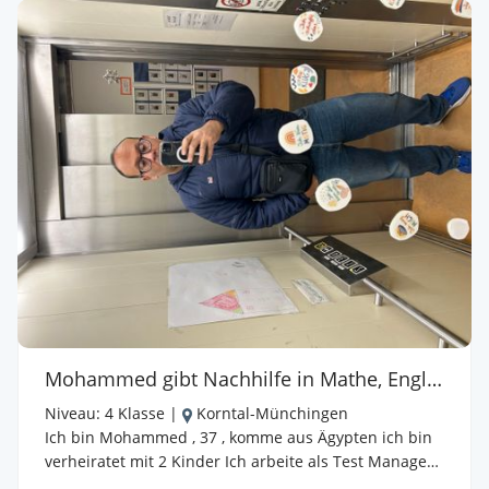
lernbar sind. Darauf aufbauend können dann auch
schwieriger Aufgaben einfacher gelöst werden. Ich
kann sehr gut die Lehrinhalte vermitteln und kann
sehr gut auf die individuellen Bedürfnisse der Schüler
eingehen. Nach ein paar Wochen Nachhilfe sind in
der Regel sehr schnell Erfolge zu sehen. Wir üben den
aktuell in der Schule behandelten Stoff, machen
Hausaufgaben zusammen und bereiten uns dann
insbesondere auf die Klassenarbeiten intensiv
gemeinsam vor. Mir macht die Arbeit mit den
Schülern sehr viel Spaß und ich freu mich dann sehr
wenn wir gemeinsam auch Erfolge haben.
Mohammed gibt Nachhilfe in Mathe, Englisch, Physik, Chemie
Niveau:
4 Klasse
|
Korntal-Münchingen
Ich bin Mohammed , 37 , komme aus Ägypten ich bin
verheiratet mit 2 Kinder Ich arbeite als Test Manager
in dem automotive Bereich, ich hatte Computer