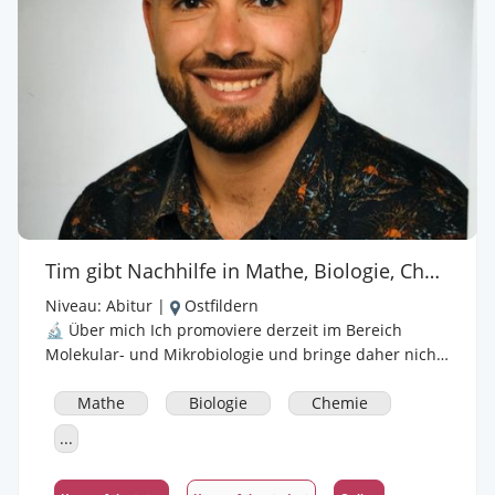
Beispielen aus dem Alltag, Schritt-für-Schritt-
Aufgaben und vielen Übungsmöglichkeiten. - Fragen
sind jederzeit willkommen – es gibt keine „dummen“
Fragen bei mir. Mein Ziel ist, echte Fortschritte
sichtbar zu machen und gleichzeitig das
Selbstvertrauen zu stärken. Ich freue mich darauf, dir
oder deinem Kind in Englisch, Mathe oder Physik
weiterzuhelfen und Lernstoff wieder zugänglich und
verständlich zu machen!
Tim gibt Nachhilfe in Mathe, Biologie, Chemie, Geschichte, Physik
Niveau:
Abitur
|
Ostfildern
🔬 Über mich Ich promoviere derzeit im Bereich
Molekular- und Mikrobiologie und bringe daher nicht
nur fundiertes Fachwissen, sondern auch eine große
Leidenschaft für Naturwissenschaften mit. Neben
Mathe
Biologie
Chemie
meiner Forschung unterrichte ich seit mehreren
...
Jahren erfolgreich Schüler*innen verschiedener
Klassenstufen. 📚 Fächer & Klassenstufen • Biologie &