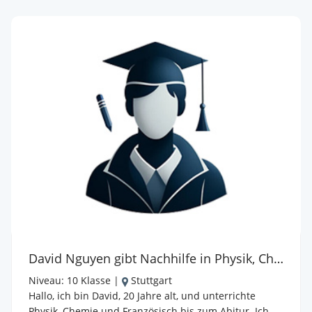
Geduld, praxisnahen Übungen und klaren
Erklärungen möchte ich dazu beitragen, dass Chemie
und Physik nicht nur verständlich, sondern auch
spannend und motivierend werden.
David Nguyen gibt Nachhilfe in Physik, Chemie, Französisch
Niveau:
10 Klasse
|
Stuttgart
Hallo, ich bin David, 20 Jahre alt, und unterrichte
Physik, Chemie und Französisch bis zum Abitur. Ich