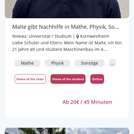
Malte gibt Nachhilfe in Mathe, Physik, Sonstige, Biologie, Chemie
Niveau:
Universität / Studium
|
Kornwestheim
Liebe Schüler und Eltern, Mein Name ist Malte, ich bin
21 Jahre alt und studiere Maschinenbau im 4.
Semester an der Dualen Hochschule in Stuttgart.
Bereits in der Schule hatte ich Spaß daran,
Mathe
Physik
Sonstige
...
Mitschülern bei schwierigen Themen in Mathe und
Physik unter die Arme zu greifen. Durch mein
Home of the tutor
Home of the student
Online
Studium besitze ich fächerspezifische Lernmethoden,
welche bereits in der Schule ihre Wirkung entfalten
und für eine Ausbildung oder Studium etabliert
Ab 20€ / 45 Minuten
werden können. Bei mir bekommt ihr qualitativ
hochwertige Nachhilfe in den Fächern Mathe und
Physik in einem lockeren Umfeld, sodass nicht nur
Leistung sondern auch eine gewisse Freude und
Motivation beim Lernen entsteht. Ich biete die