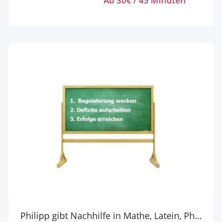
Ab 30€ / 45 Minuten
aus Mechatronik und Wirtschaftsingenieurwesen
habe ich betreut in Höherer Mathematik, Signale und
Systeme sowie Regelungstechnik. Viele haben
dadurch ihre Prüfungen bestanden – auch nach
vorherigen Fehlversuchen. Was meine Nachhilfe
besonders macht: Sehr klare und verständliche
Erklärungen, strukturierter Aufbau statt Chaos und
Fokus auf echtes Verständnis statt Auswendiglernen.
Ich bereite gezielt auf Klausuren vor und passe den
Unterricht individuell an dein Niveau an. Ein zentraler
Bestandteil meines Unterrichts sind strukturierte
Zusammenfassungen für jedes Kapitel, die wir
gemeinsam erarbeiten, bevor wir Aufgaben rechnen.
Dadurch wird der Stoff logisch aufgebaut und
deutlich leichter verständlich. Ablauf: Zuerst
analysieren wir deine Schwierigkeiten und Ziele.
Danach bauen wir die Theorie Schritt für Schritt auf
und üben gezielt prüfungsnahe Aufgaben.
Philipp gibt Nachhilfe in Mathe, Latein, Physik, Chemie