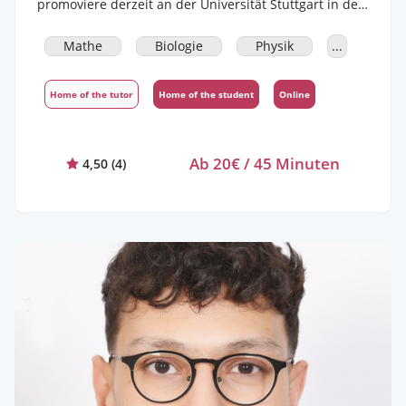
promoviere derzeit an der Universität Stuttgart in der
Biophysik. Durch meinen Master in der Technische
Biologie, habe ich sowohl zur Mathematik, als auch
Mathe
Biologie
Physik
...
zur Biologie sowie anderen Naturwissenschaften viele
Schnittpunkte, die ich in meine Nachhilfe einfließen
Home of the tutor
Home of the student
Online
lassen kann. Außerdem habe ich mich in den letzten
Jahren durch Tutorentrainings didaktisch
weitergebildet. Schon seit mehreren Jahren gebe ich,
Ab 20€ / 45 Minuten
je nach Auslastung, mehr oder weniger Nachhilfe.
4,50
(
4
)
Dabei habe ich über die Zeit sehr gut gelernt
Probleme zu erkennen und so individuell auf Schüler
und Schülerinnen eingehen zu können, sowie
individuelle Lernpläne zu erstellen. Besonders wichtig
ist mir hierbei das gute Verhältnis und eine
angenehme Lernatmosphäre! Derzeit gebe ich
vornehmlich Nachhilfe online, wobei ich über die
Pandemie sehr gute Erfahrungen mit vielen
Schüler*innen sammeln konnte. In den Ferien biete
ich verstärkt Nachholkurse zur Vorbereitung auf das
neue Schuljahr an. Preislich berechne ich 20 Euro /
45min für die Klassenstufe 5 - 10 und 22,50 Euro /