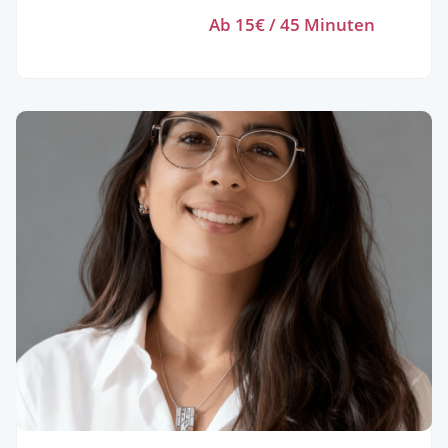
Dementsprechend habe ich einen Studiengang
Ab 15€ / 45 Minuten
gewählt, in welchem Physik, aber vor allem
Mathematik besonders wichtig sind. Zudem habe ich
viel Spaß an der Zusammenarbeit mit Kindern und
Jugendlichen. So habe ich bereits vielen Schülern in
Mathe Nachhilfe geben können, habe mich als
Schachtrainer dazu engagiert, Anfängern den Einstieg
in den Denksport zu vereinfachen und bin auch
aktuell jeden Sommer Betreuer einer (zweiwöchigen)
Kinderfreizeit. Ziel meiner Nachhilfe ist, dass der/die
Schülerin/-in nicht nur einfach mit dem Lernthema
umzugehen weiß, sondern dass er/sie vor allem ein
umfassendes und tiefgreifendes Verständnis der
Themen entwickelt und den Stoff selbstbewusst und
flexibel beim Lösen von Aufgaben anwendet. Dazu
erkläre ich gerne mit verschiedenen Ansätzen,
Beispielen und Bezügen zum Alltag, um den Zugang
zum Stoff zu erleichtern. Preislich gestaltet es sich wie
folgt: 20€ / 60 min bis 7. Klasse 22€ / 60 min 8. - 10.
Klasse 25€/ 60 min ab 11. Klasse bis Hochschule Ich
freue mich schon darauf, dir oder deinem Kind