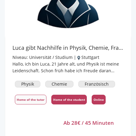
Luca gibt Nachhilfe in Physik, Chemie, Französisch
Niveau:
Universität / Studium
|
Stuttgart
Hallo, ich bin Luca, 21 Jahre alt, und Physik ist meine
Leidenschaft. Schon früh habe ich Freude daran
gefunden, physikalische Zusammenhänge zu
durchschauen und zu erklären – oft hilft ein
Physik
Chemie
Französisch
anschauliches Beispiel aus dem Alltag mehr als jede
Theorie. In meinem Unterricht arbeite ich gerne
Home of the tutor
Home of the student
Online
praxisnah: Wir experimentieren gedanklich oder
stellen kleine Modelle auf, um abstrakte Konzepte
greifbar zu machen. So lernen Schüler:innen nicht
Ab 28€ / 45 Minuten
nur für die nächste Klassenarbeit, sondern verstehen,
wie Physik die Welt um sie herum erklärt. Ich gehe