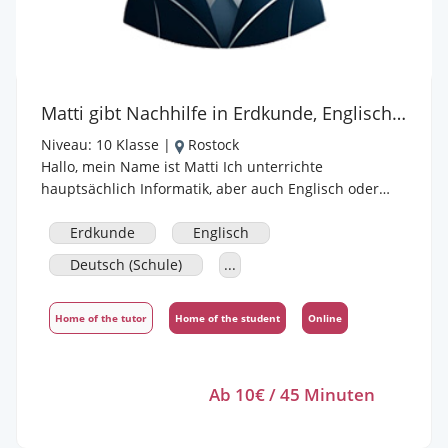
Matti gibt Nachhilfe in Erdkunde, Englisch, Deutsch (Schule), Informatik
Niveau:
10 Klasse
|
Rostock
Hallo, mein Name ist Matti Ich unterrichte
hauptsächlich Informatik, aber auch Englisch oder
Deutsch Ich denke, dass ich ein guter/kompetenter
Nachhilfelehrer bin, weil ich den genannten Fächern
Erdkunde
Englisch
gut bin und anderen auch den gelernten Stoff
Deutsch (Schule)
...
verständlich weitergeben kann. Ich gebe Nachhilfe für
Schüler von der 4. bis zur 9. Klasse.
Home of the tutor
Home of the student
Online
Ab 10€ / 45 Minuten