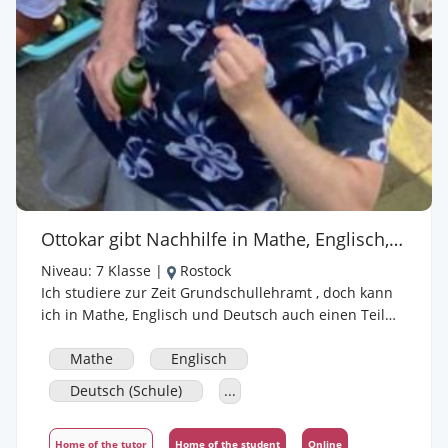
gestalten, sodass der Schüler/die Schülerin selbst
Interesse und Spaß an dem Unterricht entwickelt und
Kompetenzen zum selbstständigen Weiterlernen
entwickelt, damit vom Unterricht nachhaltig etwas
hängen bleibt. Denn Sprachen haben so viel zu
bieten! Wenn ich nun euer Interesse geweckt habe
oder ihr mehr erfahren wollt könnt ihr euch gerne mit
mir in Verbindung setzen. Bei Bedarf kann ich auch
gerne einen Nachweis für die Nachhilfetätigkeit und
die Teilnahme am Bundeswettbewerb Fremdsprachen
Ottokar gibt Nachhilfe in Mathe, Englisch, Deutsch (Schule), Konversationstraining
erbringen. Ich bin offen für Neues und bereit mich
Niveau:
7 Klasse
|
Rostock
Ich studiere zur Zeit Grundschullehramt , doch kann
ich in Mathe, Englisch und Deutsch auch einen Teil
bis zur 7. Klasse anbieten. Durch mein Studium kann
ich Material gut vermitteln und sollte kein Problem
Mathe
Englisch
haben dir dieses nahe zu bringen.
Deutsch (Schule)
...
Home of the tutor
Home of the student
Online