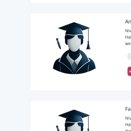
Am
Ni
Ha
weil m
gebe ich 
Na
ha
H
Ni
Hallo, ich werde dieses Jahr m
da