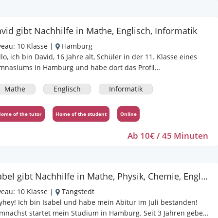
vid gibt Nachhilfe in Mathe, Englisch, Informatik
veau:
10 Klasse
|
Hamburg
lt, Schüler in der 11. Klasse eines
mnasiums in Hamburg und habe dort das Profil
ilosophie/Geschichte belegt. Mathematik und Englisch habe ich
rhöhtem Niveau gewählt. Da ich ein ruhiger und geduldiger
Mathe
Englisch
Informatik
nsch bin, kann ich Lerninhalte auch mehrfach erklären oder
rsuchen andere Wege für eine Erklärung zu wählen. Gerade in
ome of the tutor
Home of the student
Online
r Mathematik geht es darum, einen Vorhang mit den eigenen
danken nachzuvollziehen, um Rechenwege individuell zu
Ab 10€ / 45 Minuten
 freue mich auf Anfragen und ein genaueres
nnenlernen.
Isabel gibt Nachhilfe in Mathe, Physik, Chemie, Englisch
veau:
10 Klasse
|
Tangstedt
yhey! Ich bin Isabel und habe mein Abitur im Juli bestanden!
nächst startet mein Studium in Hamburg. Seit 3 Jahren gebe