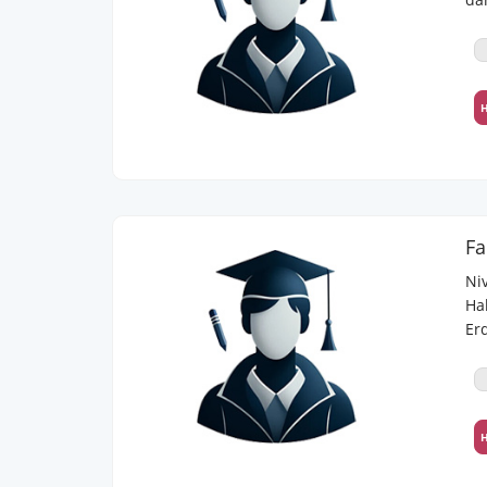
Sp
Ja
un
Wi
H
Ko
Mei
me
Ni
Ha
Er
H