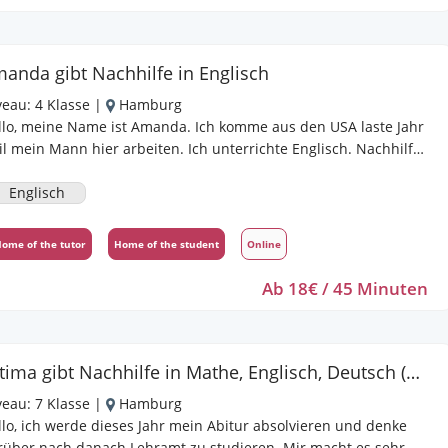
anda gibt Nachhilfe in Englisch
veau:
4 Klasse
|
Hamburg
llo, meine Name ist Amanda. Ich komme aus den USA laste Jahr
ein Mann hier arbeiten. Ich unterrichte Englisch. Nachhilfe
seit 2017. Ich denke, dass ich ein guter/kompetenter
chhilfelehrer bin, weil englisch mein muttersprache ist. ich
Englisch
be mit kinder und erwachsene arbeitet.
ome of the tutor
Home of the student
Online
Ab 18€ / 45 Minuten
Fatima gibt Nachhilfe in Mathe, Englisch, Deutsch (Schule), Biologie, Erdkunde
veau:
7 Klasse
|
Hamburg
ein Abitur absolvieren und denke
rüber nach danach Lehramt zu studieren. Mir macht es sehr