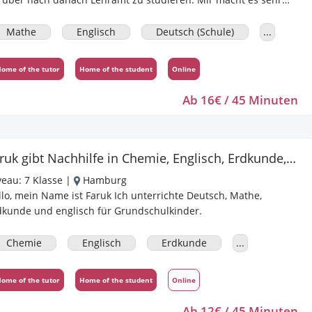
aß Kinder zu unterrichten und ich mache das seit einigen
hren schon. Somit habe ich reichlich Erfahrungen gesammelt
Mathe
Englisch
Deutsch (Schule)
...
d kenne mich ziemlich gut damit aus. Mir ist vor allem das
ederholen des Stoffes wichtig und die Anwendung auf anderen
ome of the tutor
Home of the student
Online
ntexten, denn das simple Verinnerlichen bringt meiner
nung nach nichts. Ich hoffe, Sie sind jetzt interessiert an
Ab 16€ / 45 Minuten
iner Anzeige :)
Faruk gibt Nachhilfe in Chemie, Englisch, Erdkunde, Wirtschaft, Deutsch (Schule), Mathe
veau:
7 Klasse
|
Hamburg
llo, mein Name ist Faruk Ich unterrichte Deutsch, Mathe,
dkunde und englisch für Grundschulkinder.
Chemie
Englisch
Erdkunde
...
ome of the tutor
Home of the student
Online
Ab 12€ / 45 Minuten