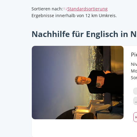
Sortieren nach
:
Standardsortierung
↑↓
Ergebnisse innerhalb von 12 km Umkreis.
Nachhilfe für Englisch in 
Ni
Moi
Sor
de
Kr
Sc
.
vi
H