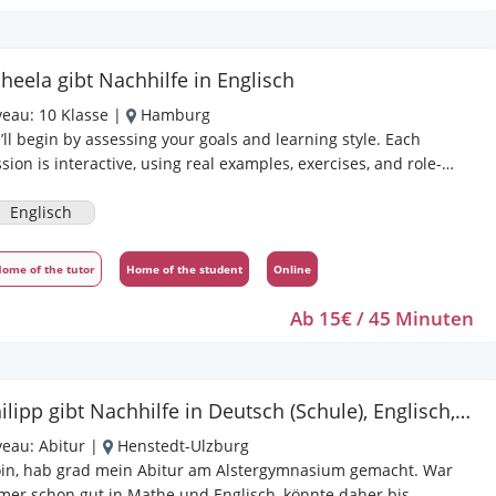
ss ihr versteht, was ihr lernt, und nicht nur auswendig paukt.
h arbeite mit verständlichen Erklärungen, wiederhole gezielt
hwierige Themen und bereite euch bestmöglich auf
heela gibt Nachhilfe in Englisch
assenarbeiten und Prüfungen vor. Mein Unterricht ist
veau:
10 Klasse
|
Hamburg
dividuell, ruhig und strukturiert, sodass wir gemeinsam eure
ll begin by assessing your goals and learning style. Each
le erreichen können. Lernen soll nicht nur effektiv, sondern
sion is interactive, using real examples, exercises, and role-
ch motivierend sein. Ich freue mich darauf, euch dabei zu
ys. I provide clear explanations, structured practice, and
terstützen.
tionable feedback—all in a supportive, low-pressure
Englisch
vironment.
ome of the tutor
Home of the student
Online
Ab 15€ / 45 Minuten
Philipp gibt Nachhilfe in Deutsch (Schule), Englisch, Mathe
veau:
Abitur
|
Henstedt-Ulzburg
in, hab grad mein Abitur am Alstergymnasium gemacht. War
mer schon gut in Mathe und Englisch, könnte daher bis