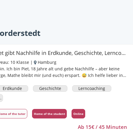
Norderstedt
Piet gibt Nachhilfe in Erdkunde, Geschichte, Lerncoaching, Deutsch für Geflüchtete, Konversationstraining, Deutsch (Schule), Englisch
veau:
10 Klasse
|
Hamburg
n. Ich bin Piet, 18 Jahre alt und gebe Nachhilfe – aber keine
ge, Mathe bleibt mir (und euch) erspart. 😅 Ich helfe lieber in
n Fächern, wo man mit Worten, Ideen und ein bisschen
eativität weiterkommt. Meine größte Freude ist es, wenn meine
Erdkunde
Geschichte
Lerncoaching
hüler merken: „Hey, das funktioniert doch!“ – und dabei
..
elleicht sogar ein kleines bisschen Spaß haben.
ome of the tutor
Home of the student
Online
Ab 15€ / 45 Minuten