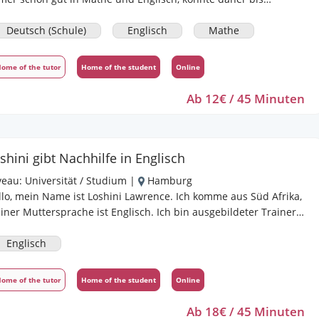
iturniveau Unterricht geben. Deutsch hatte ich ab der 11.
asse auf Grundniveau, daher kenne ich mich nicht allzu gut mit
Deutsch (Schule)
Englisch
Mathe
m Abiturstoff aus. Bis zur 10. Klasse könnte ich aber auch
terhelfen, vorallem was Grammatik usw. angeht. Bei Fragen
ome of the tutor
Home of the student
Online
rne melden.
Ab 12€ / 45 Minuten
shini gibt Nachhilfe in Englisch
veau:
Universität / Studium
|
Hamburg
llo, mein Name ist Loshini Lawrence. Ich komme aus Süd Afrika,
er Muttersprache ist Englisch. Ich bin ausgebildeter Trainer.
h unterrichte Schüler, Studenten und Erwachsene. Ich habe
ssionelle Erfahrungen in Süd Afrika, Ireland, Dubai und
Englisch
mburg.
ome of the tutor
Home of the student
Online
Ab 18€ / 45 Minuten